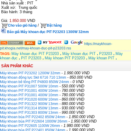
Nhà sản xuất : PIT
Xuất xứ: Trung quốc
Bảo hành: 3 tháng
Giá:
1.850.000
VND
/
Cho vào giỏ hàng
Đặt hàng
Báo giá Máy khoan đục PIT P23203 1300W 32mm
https://maykhoan-
pit.khogia.net/may-khoan-duc-pit-p23203.rss
Máy khoan đục PIT P23203
Máy khoan đục PIT
P23203
Máy
TAGS:
khoan đục
PIT P23203
Máy khoan PIT P23203
Máy khoan PIT
SẢN PHẨM KHÁC
- 1.990.000 VND
Máy khoan PIT P23202 1200W 32mm
- 850.000 VND
Máy khoan động lực Skil 6716 710 13mm
- 0 VND
Máy khoan bê tông PIT P4800 850W 24mm
- 550.000 VND
Máy khoan PIT P31007 500W 10mm
- 780.000 VND
Máy khoan PIT P31001 400W 10mm
- 780.000 VND
Máy khoan PIT P31001 400W 10mm
- 860.000 VND
Máy khoan PIT P31020 600W 10mm
- 880.000 VND
Máy khoan PIT P31322 900W 13mm
- 930.000 VND
Máy khoan PIT P31314 850W 13mm
- 990.000 VND
Máy khoan PIT P31303 800W 13mm
- 1.850.000 VND
Máy khoan búa PIT P22402 850W 24mm
- 1.950.000 VND
Máy khoan búa PIT P22604 1000W 26mm
- 1.980.000 VND
Máy khoan PIT P22605 1100W 26mm
- 1.990.000 VND
Máy khoan búa PIT P22401 850W 24mm