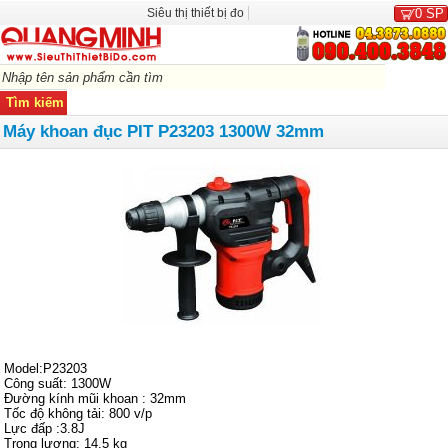
Siêu thị thiết bị đo
0
SP
Máy khoan đục PIT P23203 1300W 32mm
Model:P23203
Công suất: 1300W
Đường kính mũi khoan : 32mm
Tốc độ không tải: 800 v/p
Lực đấp :3.8J
Trọng lượng: 14.5 kg